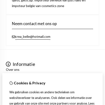
djess, gel.it.up. Importeur benelux van just nails en
impoteur belgie van cosmetics zone
Neem contact met ons op
crea_belle@hotmail.com
Informatie
Over ons
Privacyverklaring
Algemene voorwaarden
Cookies & Privacy
Mijn account
Inloggen
We gebruiken cookies en andere technieken om
Bestelhistorie
websiteverkeer te analyseren. Ook delen we informatie over
Verlanglijst
uw gebruik van onze site met onze partners voor analyse.
Lees