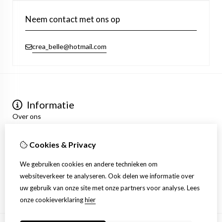
Neem contact met ons op
crea_belle@hotmail.com
Informatie
Over ons
Privacyverklaring
Algemene voorwaarden
Cookies & Privacy
Mijn account
Inloggen
We gebruiken cookies en andere technieken om
Bestelhistorie
websiteverkeer te analyseren. Ook delen we informatie over
Verlanglijst
uw gebruik van onze site met onze partners voor analyse.
Lees
Nieuwsbrief
onze cookieverklaring
hier