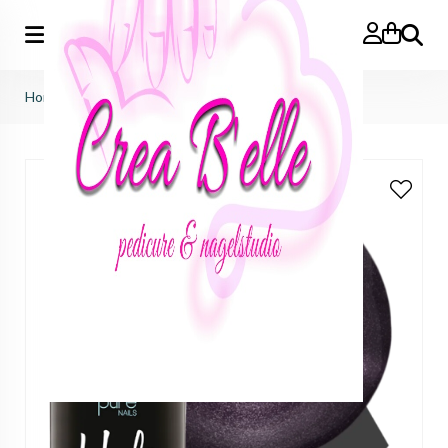
Zoeken
Home
>
Myrrh Cat Eye