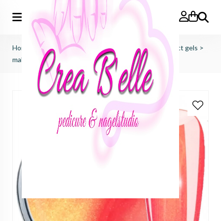
Zoeken
Home
>
just nails (importeur benelux)
>
colorgels effect gels
>
malibu beach (golden dust collection)