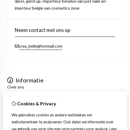
djess, gel.it.up. Importeur benelux van just nails en
impoteur belgie van cosmetics zone
Neem contact met ons op
crea_belle@hotmail.com
Informatie
Over ons
Privacyverklaring
Algemene voorwaarden
Cookies & Privacy
Mijn account
Inloggen
We gebruiken cookies en andere technieken om
Bestelhistorie
websiteverkeer te analyseren. Ook delen we informatie over
Verlanglijst
uw gebruik van onze site met onze partners voor analyse.
Lees