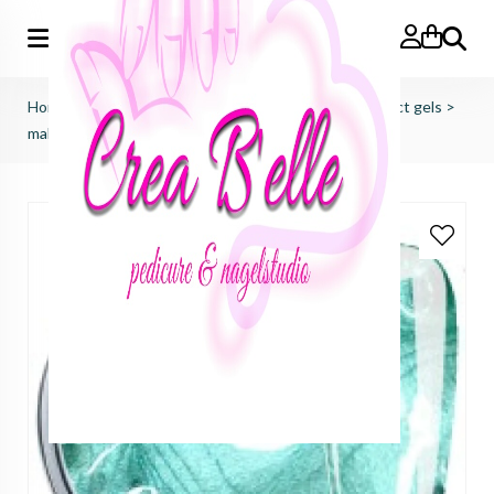
Zoeken
Home
>
just nails (importeur benelux)
>
colorgels effect gels
>
maldives