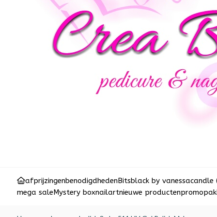
afprijzingen
benodigdheden
Bits
black by vanessa
candle 
mega sale
Mystery box
nailart
nieuwe producten
promopakk