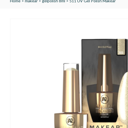
Home
>
makear
>
gelpolish 8ml
>
511 UV Gel Polish Makear