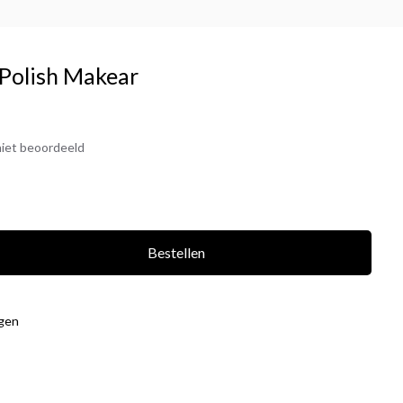
Polish Makear
iet beoordeeld
Bestellen
agen