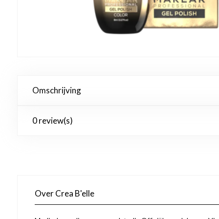
Omschrijving
0 review(s)
Over Crea B'elle