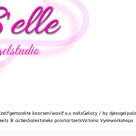
(zelfgemaakte kaarsen/wax)
f.o.x nails
Gelacy / by djess
gelpoli
ets & acties
Sale
staleks pro
startsets
Victoria Vynn
workshops