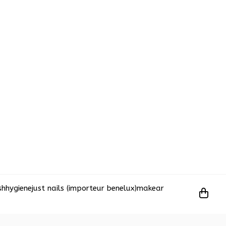
sh
hygiene
just nails (importeur benelux)
makear