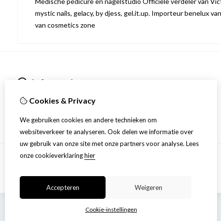
Medische pedicure en nagelstudio Officiële verdeler van Victo
mystic nails, gelacy, by djess, gel.it.up. Importeur benelux va
van cosmetics zone
Informatie
Over ons
Cookies & Privacy
Privacyverklaring
Algemene voorwaarden
We gebruiken cookies en andere technieken om
websiteverkeer te analyseren. Ook delen we informatie over
uw gebruik van onze site met onze partners voor analyse.
Lees
onze cookieverklaring
hier
Accepteren
Weigeren
Cookie-instellingen