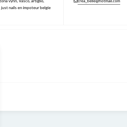
ria vynn, Vasco, artiglio,
crea_belle@hotmail.com
n just nails en impoteur belgie