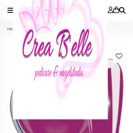
Zoeken
Home
>
just nails (importeur benelux)
>
colorgels
>
lilly