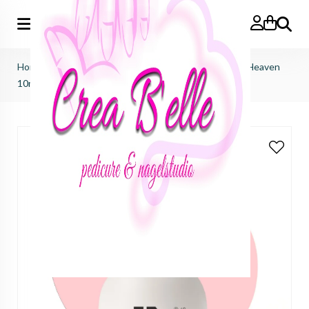
Zoeken
Home
>
JUSTNAILS pro Gel Polish Color - Hotline To Heaven
10ml