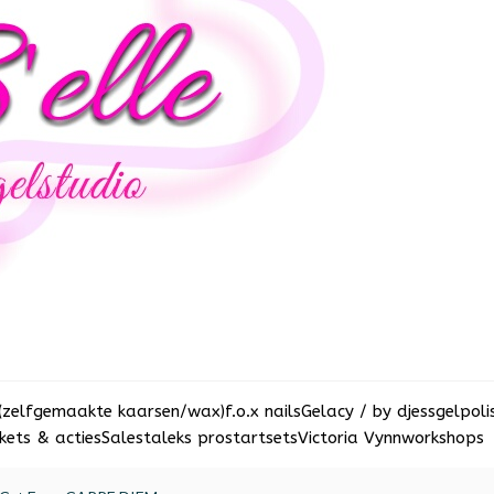
(zelfgemaakte kaarsen/wax)
f.o.x nails
Gelacy / by djess
gelpoli
ets & acties
Sale
staleks pro
startsets
Victoria Vynn
workshops