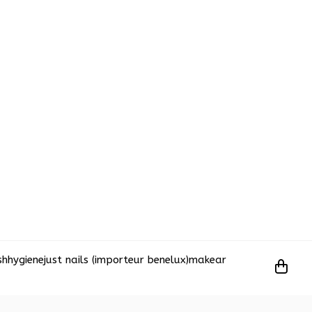
sh
hygiene
just nails (importeur benelux)
makear