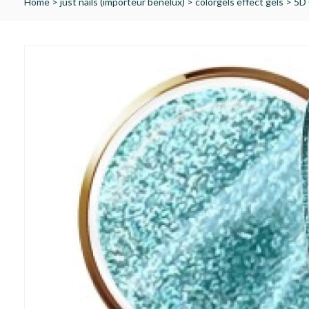
Home
>
just nails (importeur benelux)
>
colorgels effect gels
>
5D 