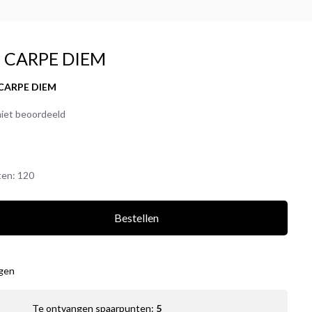
 - CARPE DIEM
 CARPE DIEM
iet beoordeeld
ten:
120
Bestellen
agen
Te ontvangen spaarpunten:
5