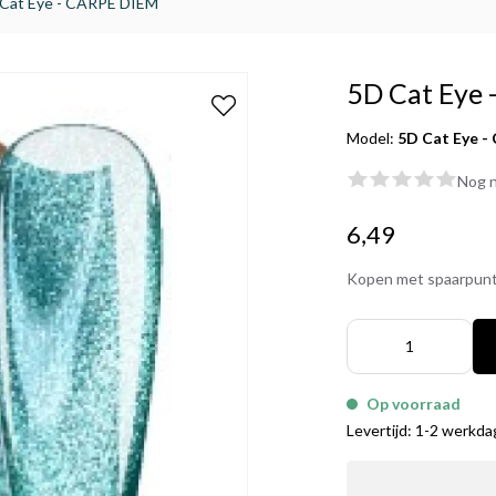
Cat Eye - CARPE DIEM
5D Cat Eye
Model:
5D Cat Eye -
Nog n
6,49
Kopen met spaarpun
Op voorraad
Levertijd: 1-2 werkd