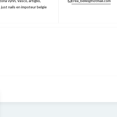
ria vynn, Vasco, artiglio,
crea_belle@hotmail.com
n just nails en impoteur belgie