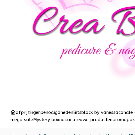
afprijzingen
benodigdheden
Bits
black by vanessa
candle 
mega sale
Mystery box
nailart
nieuwe producten
promopakk