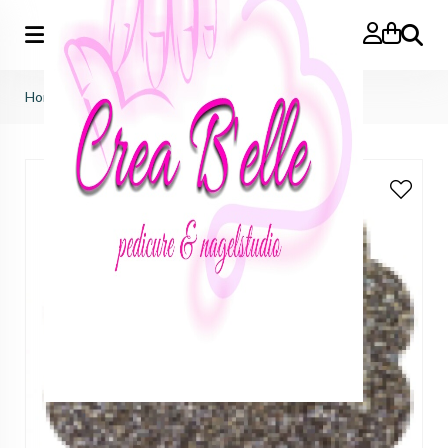
Zoeken
Home
>
ineke