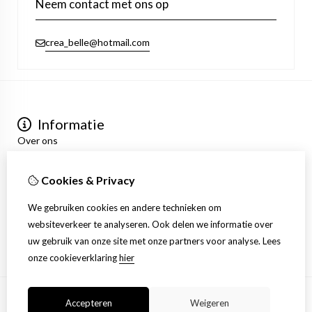
Neem contact met ons op
crea_belle@hotmail.com
Informatie
Over ons
Privacyverklaring
Algemene voorwaarden
Cookies & Privacy
Mijn account
Inloggen
We gebruiken cookies en andere technieken om
Bestelhistorie
websiteverkeer te analyseren. Ook delen we informatie over
Verlanglijst
uw gebruik van onze site met onze partners voor analyse.
Lees
Nieuwsbrief
onze cookieverklaring
hier
Accepteren
Weigeren