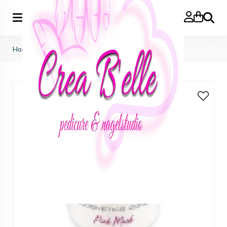
Zoeken
Home
>
gel pink mask