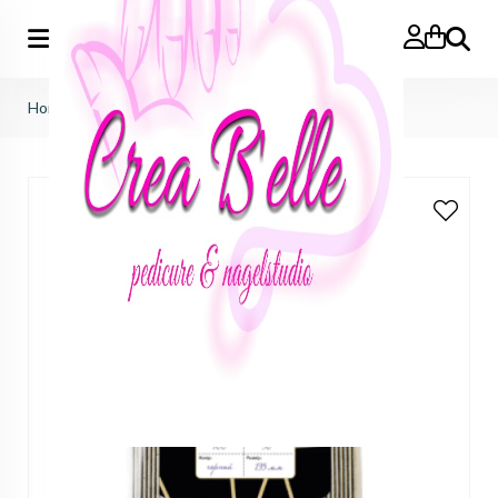
Zoeken
Home
>
hygiëne plakvijl 100 grit (50st)