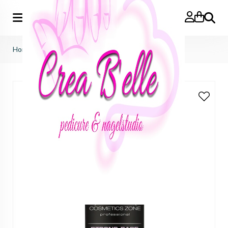
Zoeken
Home
>
hybrid STRONG BASE