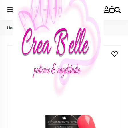
Zoeken
Home
>
hybrid color 520 heart beat