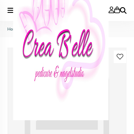
Zoeken
Home
>
Honolulu Blue Nail Glitter