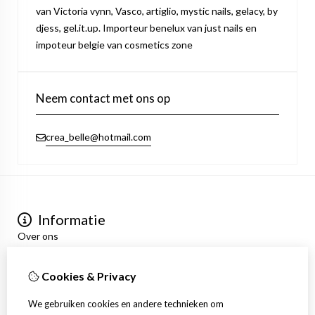
van Victoria vynn, Vasco, artiglio, mystic nails, gelacy, by
djess, gel.it.up. Importeur benelux van just nails en
impoteur belgie van cosmetics zone
Neem contact met ons op
crea_belle@hotmail.com
Informatie
Over ons
Privacyverklaring
Algemene voorwaarden
Cookies & Privacy
Mijn account
Inloggen
We gebruiken cookies en andere technieken om