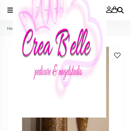
Zoeken
Home
>
Sale
>
sale
>
Holo Glitter Wendy