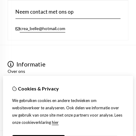
Neem contact met ons op
crea_belle@hotmail.com
Informatie
Over ons
Privacyverklaring
Algemene voorwaarden
Cookies & Privacy
Mijn account
Inloggen
We gebruiken cookies en andere technieken om
Bestelhistorie
websiteverkeer te analyseren. Ook delen we informatie over
Verlanglijst
uw gebruik van onze site met onze partners voor analyse.
Lees
Nieuwsbrief
onze cookieverklaring
hier