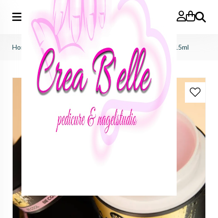
Zoeken
Home
>
makear
>
gel & go
>
GG12 Be Cool - Gel&Go 15ml