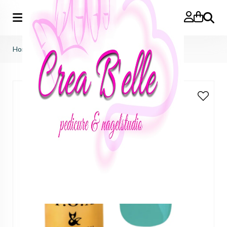
Zoeken
Home
>
gelpolish 167