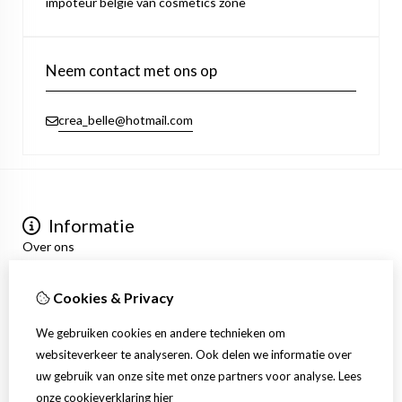
impoteur belgie van cosmetics zone
Neem contact met ons op
crea_belle@hotmail.com
Informatie
Over ons
Privacyverklaring
Algemene voorwaarden
Cookies & Privacy
Mijn account
Inloggen
We gebruiken cookies en andere technieken om
Bestelhistorie
websiteverkeer te analyseren. Ook delen we informatie over
Verlanglijst
uw gebruik van onze site met onze partners voor analyse.
Lees
Nieuwsbrief
onze cookieverklaring
hier