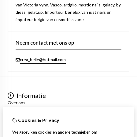
van Victoria vynn, Vasco, artiglio, mystic nails, gelacy, by
djess, gel.it.up. Importeur benelux van just nails en
impoteur belgie van cosmetics zone
Neem contact met ons op
crea_belle@hotmail.com
Informatie
Over ons
Privacyverklaring
Algemene voorwaarden
Cookies & Privacy
Mijn account
Inloggen
We gebruiken cookies en andere technieken om