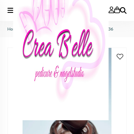
Zoeken
Home
>
black by vanessa
>
gelpolish 7ml
>
Gelpolish 136