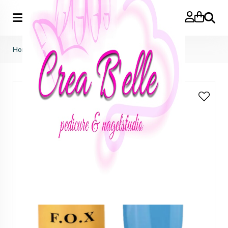
Zoeken
Home
>
gelpolish 120