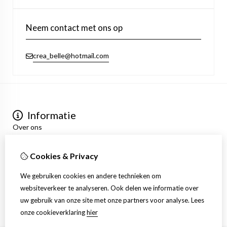
Neem contact met ons op
crea_belle@hotmail.com
Informatie
Over ons
Privacyverklaring
Algemene voorwaarden
Cookies & Privacy
Mijn account
Inloggen
We gebruiken cookies en andere technieken om
Bestelhistorie
websiteverkeer te analyseren. Ook delen we informatie over
Verlanglijst
uw gebruik van onze site met onze partners voor analyse.
Lees
Nieuwsbrief
onze cookieverklaring
hier