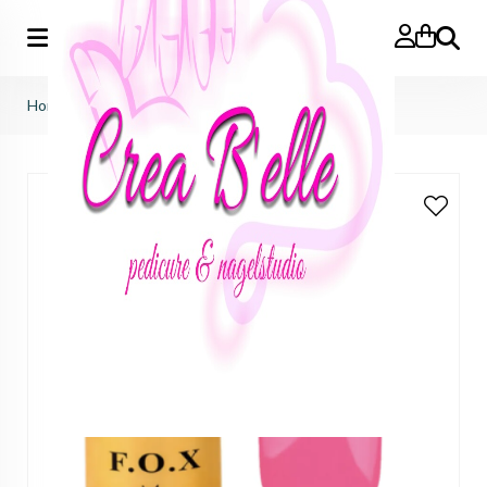
Zoeken
Home
>
gelpolish 105