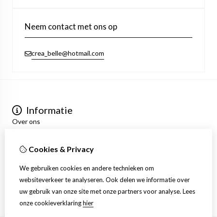
Neem contact met ons op
crea_belle@hotmail.com
Informatie
Over ons
Privacyverklaring
Algemene voorwaarden
Cookies & Privacy
Mijn account
Inloggen
We gebruiken cookies en andere technieken om
Bestelhistorie
websiteverkeer te analyseren. Ook delen we informatie over
Verlanglijst
uw gebruik van onze site met onze partners voor analyse.
Lees
Nieuwsbrief
onze cookieverklaring
hier