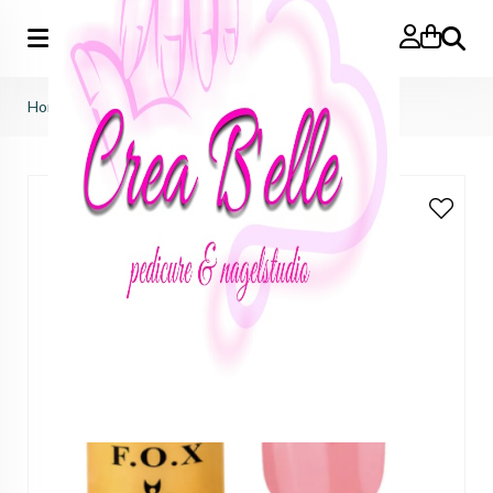
Zoeken
Home
>
gelpolish 085