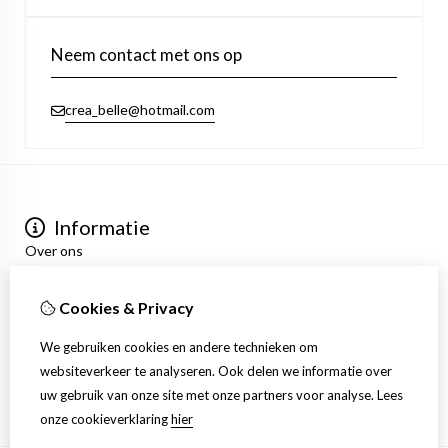
Neem contact met ons op
crea_belle@hotmail.com
Informatie
Over ons
Privacyverklaring
Algemene voorwaarden
Cookies & Privacy
Mijn account
Inloggen
We gebruiken cookies en andere technieken om
Bestelhistorie
websiteverkeer te analyseren. Ook delen we informatie over
Verlanglijst
uw gebruik van onze site met onze partners voor analyse.
Lees
Nieuwsbrief
onze cookieverklaring
hier