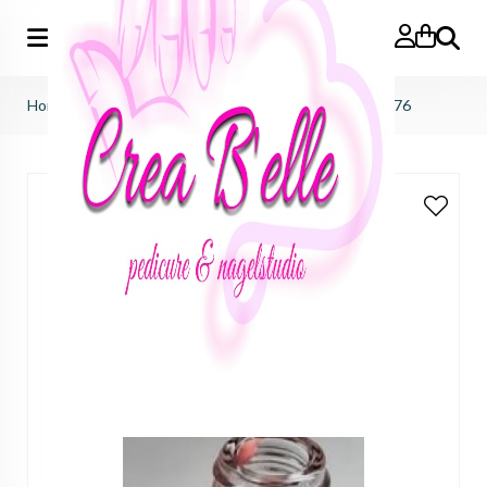
Zoeken
Home
>
black by vanessa
>
gelpolish 7ml
>
Gelpolish 076