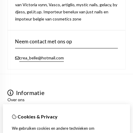
van Victoria vynn, Vasco, artiglio, mystic nails, gelacy, by
djess, gel.it.up. Importeur benelux van just nails en
impoteur belgie van cosmetics zone
Neem contact met ons op
crea_belle@hotmail.com
Informatie
Over ons
Privacyverklaring
Algemene voorwaarden
Cookies & Privacy
Mijn account
Inloggen
We gebruiken cookies en andere technieken om