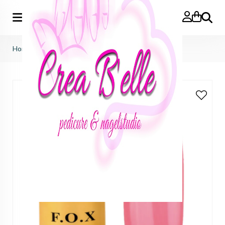
Zoeken
Home
>
gelpolish 063