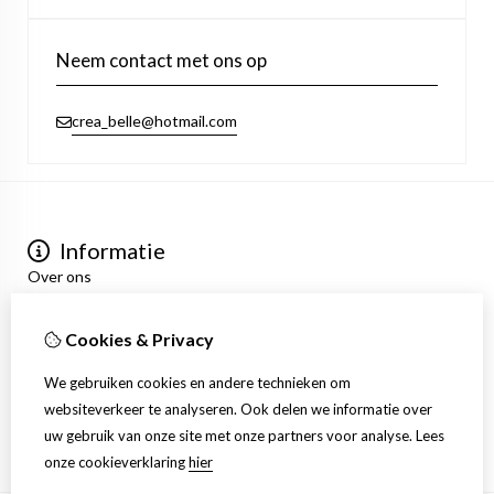
Neem contact met ons op
crea_belle@hotmail.com
Informatie
Over ons
Privacyverklaring
Algemene voorwaarden
Cookies & Privacy
Mijn account
Inloggen
We gebruiken cookies en andere technieken om
Bestelhistorie
websiteverkeer te analyseren. Ook delen we informatie over
Verlanglijst
uw gebruik van onze site met onze partners voor analyse.
Lees
Nieuwsbrief
onze cookieverklaring
hier