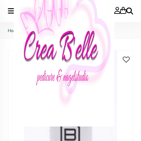
Zoeken
Home
>
gelacy no wipe matte top