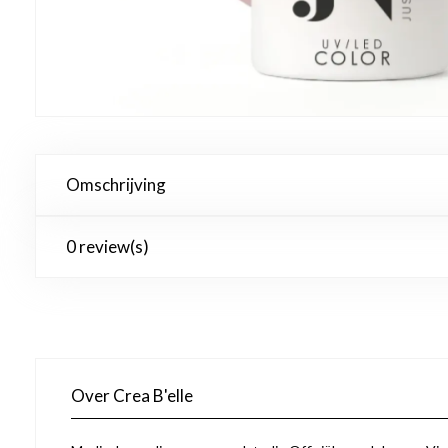
Omschrijving
0 review(s)
Over Crea B'elle