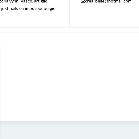
ria vynn, Vasco, artiglio,
crea_belle@hotmail.com
n just nails en impoteur belgie