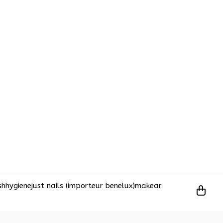
sh
hygiene
just nails (importeur benelux)
makear