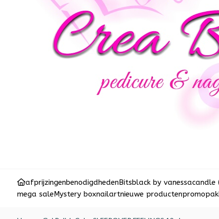
afprijzingen
benodigdheden
Bits
black by vanessa
candle 
mega sale
Mystery box
nailart
nieuwe producten
promopakk