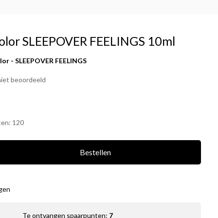
 Color SLEEPOVER FEELINGS 10ml
olor - SLEEPOVER FEELINGS
iet beoordeeld
ten:
120
Bestellen
agen
Te ontvangen spaarpunten:
7