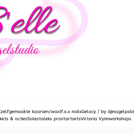
(zelfgemaakte kaarsen/wax)
f.o.x nails
Gelacy / by djess
gelpoli
ets & acties
Sale
staleks pro
startsets
Victoria Vynn
workshops