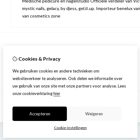
Medische pedicure en nagelstudio Officiële verdeler van Victo
mystic nails, gelacy, by djess, gel.it.up. Importeur benelux va
van cosmetics zone
Informatie
Cookies & Privacy
Over ons
Privacyverklaring
We gebruiken cookies en andere technieken om
Algemene voorwaarden
websiteverkeer te analyseren. Ook delen we informatie over
uw gebruik van onze site met onze partners voor analyse.
Lees
onze cookieverklaring
hier
Accepteren
Weigeren
Cookie-instellingen