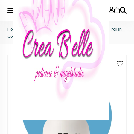
Zoeken
Home
>
just nails (importeur benelux)
>
gelpolish
>
Gel Polish
Color Midnight Stuff 10 ml