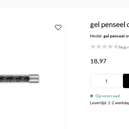
gel penseel 
Model:
gel penseel o
Nog n
18,97
Op voorraad
Levertijd: 1-2 werkd