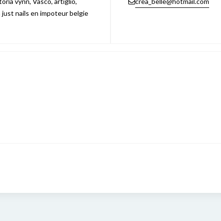
ria vynn, Vasco, artiglio,
crea_belle@hotmail.com
n just nails en impoteur belgie