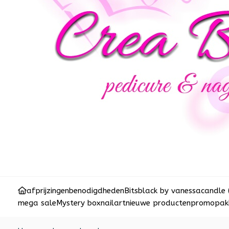
afprijzingen
benodigdheden
Bits
black by vanessa
candle 
mega sale
Mystery box
nailart
nieuwe producten
promopakk