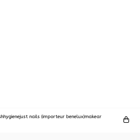
sh
hygiene
just nails (importeur benelux)
makear