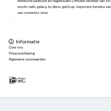
Medische pedicure en nagelstudio Officiële verdeler van Victo
mystic nails, gelacy, by djess, gel.it.up. Importeur benelux va
van cosmetics zone
Informatie
Over ons
Privacyverklaring
Algemene voorwaarden