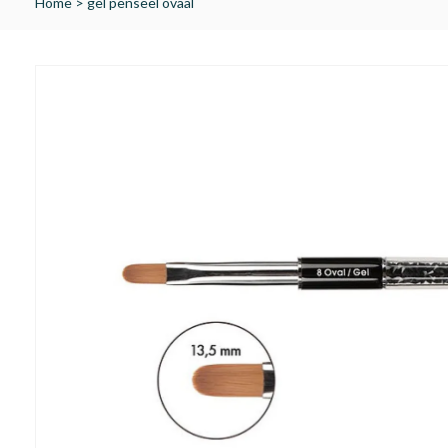
Home
>
gel penseel ovaal