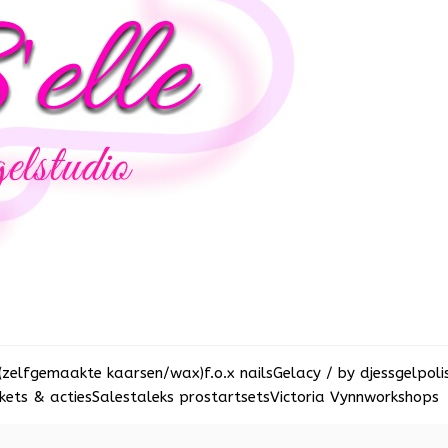
(zelfgemaakte kaarsen/wax)
f.o.x nails
Gelacy / by djess
gelpoli
ets & acties
Sale
staleks pro
startsets
Victoria Vynn
workshops