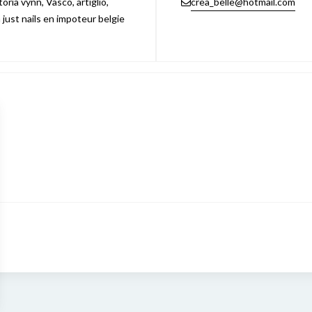
ria vynn, Vasco, artiglio,
crea_belle@hotmail.com
n just nails en impoteur belgie