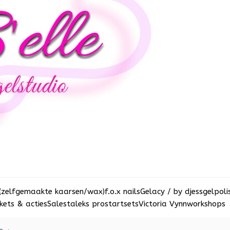
(zelfgemaakte kaarsen/wax)
f.o.x nails
Gelacy / by djess
gelpoli
ets & acties
Sale
staleks pro
startsets
Victoria Vynn
workshops