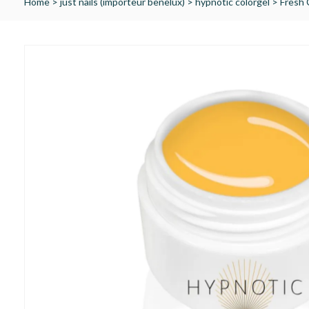
Home
>
just nails (importeur benelux)
>
hypnotic colorgel
>
Fresh 