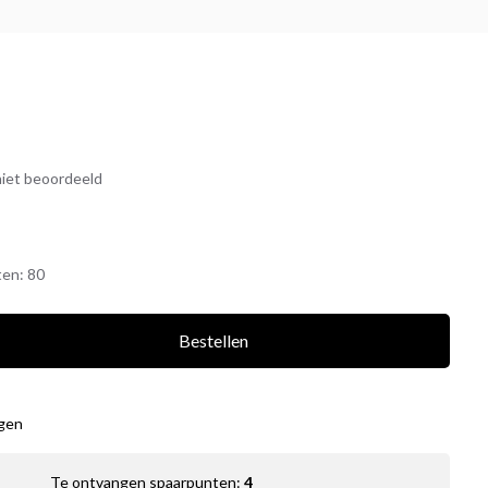
iet beoordeeld
ten:
80
Bestellen
agen
Te ontvangen spaarpunten:
4