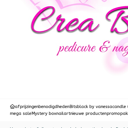
afprijzingen
benodigdheden
Bits
black by vanessa
candle 
mega sale
Mystery box
nailart
nieuwe producten
promopakk