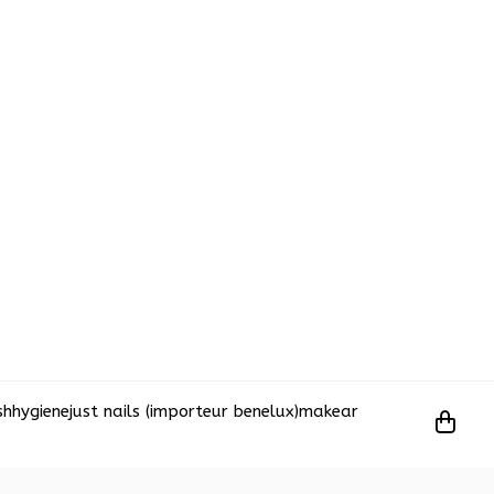
sh
hygiene
just nails (importeur benelux)
makear