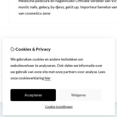
Medische pedicure en nagelstudio Officiële verdeler van Victo
mystic nails, gelacy, by djess, gel.it.up. Importeur benelux va
van cosmetics zone
Informatie
Cookies & Privacy
Over ons
Privacyverklaring
We gebruiken cookies en andere technieken om
Algemene voorwaarden
websiteverkeer te analyseren. Ook delen we informatie over
uw gebruik van onze site met onze partners voor analyse.
Lees
onze cookieverklaring
hier
Accepteren
Weigeren
Cookie-instellingen