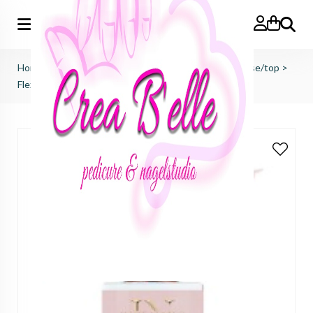
Zoeken
Home
>
just nails (importeur benelux)
>
bond/prep/base/top
>
Flexi Builder Cover - Three little birds (BiAB)