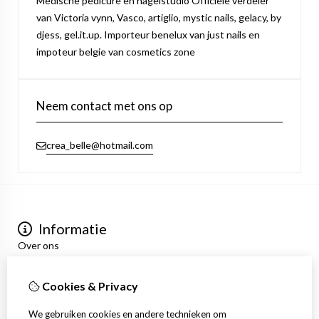
Medische pedicure en nagelstudio Officiële verdeler
van Victoria vynn, Vasco, artiglio, mystic nails, gelacy, by
djess, gel.it.up. Importeur benelux van just nails en
impoteur belgie van cosmetics zone
Neem contact met ons op
crea_belle@hotmail.com
Informatie
Over ons
Privacyverklaring
Algemene voorwaarden
Cookies & Privacy
Mijn account
Inloggen
We gebruiken cookies en andere technieken om