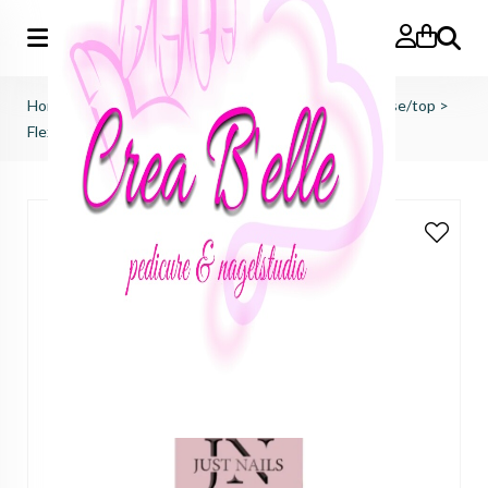
Zoeken
Home
>
just nails (importeur benelux)
>
bond/prep/base/top
>
Flexi Builder Cover - Casual Elegance (BIAB)