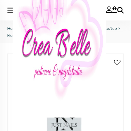
Zoeken
Home
>
just nails (importeur benelux)
>
bond/prep/base/top
>
Flexi Builder - Clear Chic (BIAB)