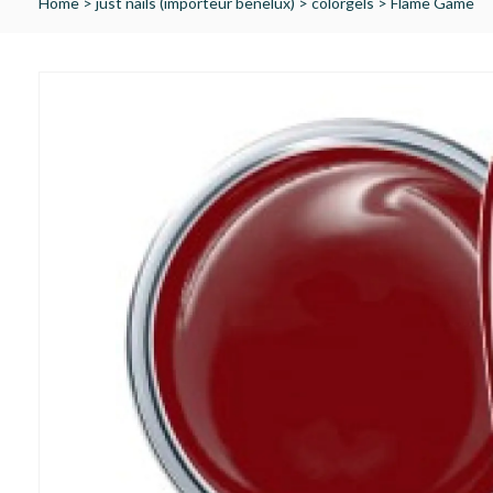
Home
>
just nails (importeur benelux)
>
colorgels
>
Flame Game