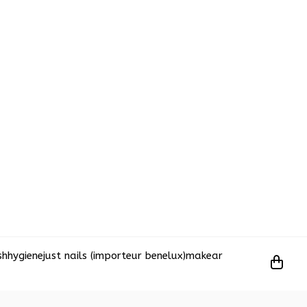
sh
hygiene
just nails (importeur benelux)
makear