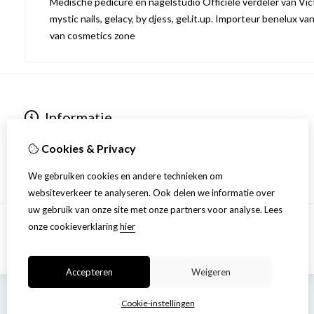
Medische pedicure en nagelstudio Officiële verdeler van Victo
mystic nails, gelacy, by djess, gel.it.up. Importeur benelux va
van cosmetics zone
Informatie
Over ons
Cookies & Privacy
Privacyverklaring
Algemene voorwaarden
We gebruiken cookies en andere technieken om
websiteverkeer te analyseren. Ook delen we informatie over
uw gebruik van onze site met onze partners voor analyse.
Lees
onze cookieverklaring
hier
Accepteren
Weigeren
Cookie-instellingen