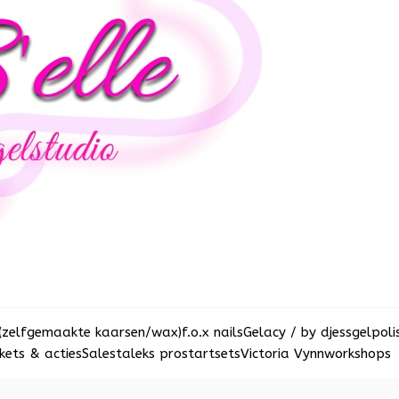
(zelfgemaakte kaarsen/wax)
f.o.x nails
Gelacy / by djess
gelpoli
ets & acties
Sale
staleks pro
startsets
Victoria Vynn
workshops