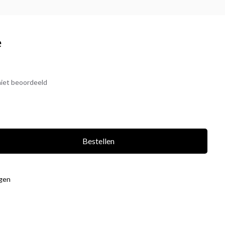
e
iet beoordeeld
Bestellen
agen