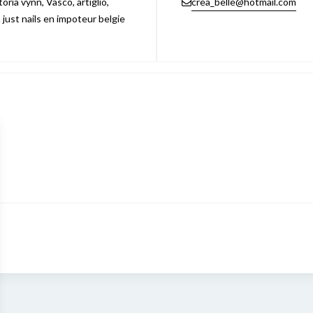
ria vynn, Vasco, artiglio,
crea_belle@hotmail.com
n just nails en impoteur belgie