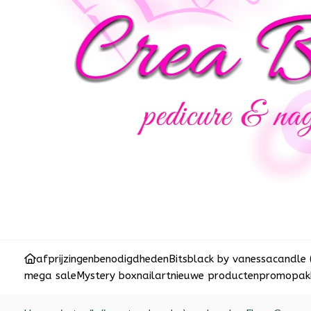
afprijzingen
benodigdheden
Bits
black by vanessa
candle 
mega sale
Mystery box
nailart
nieuwe producten
promopakk