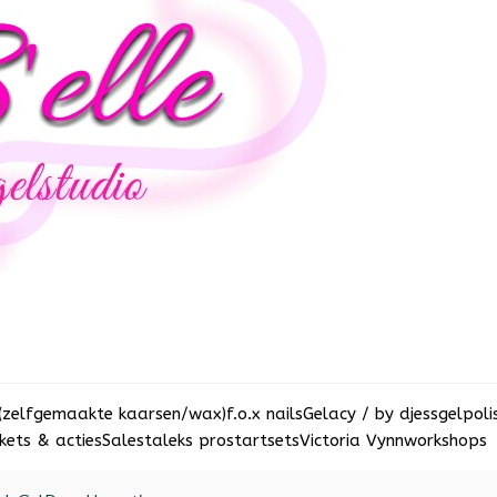
(zelfgemaakte kaarsen/wax)
f.o.x nails
Gelacy / by djess
gelpoli
ets & acties
Sale
staleks pro
startsets
Victoria Vynn
workshops