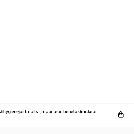
sh
hygiene
just nails (importeur benelux)
makear