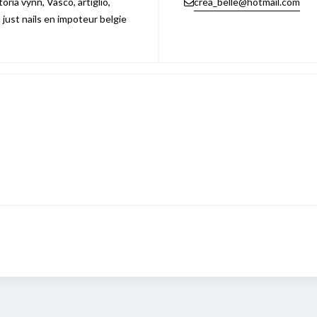
ria vynn, Vasco, artiglio,
crea_belle@hotmail.com
n just nails en impoteur belgie