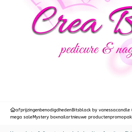
afprijzingen
benodigdheden
Bits
black by vanessa
candle 
mega sale
Mystery box
nailart
nieuwe producten
promopakk