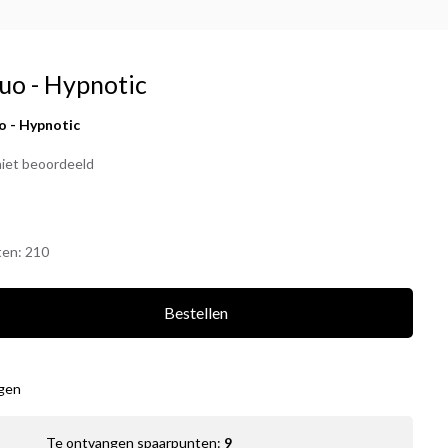
Duo - Hypnotic
o - Hypnotic
iet beoordeeld
ten:
210
Bestellen
agen
Te ontvangen spaarpunten:
9