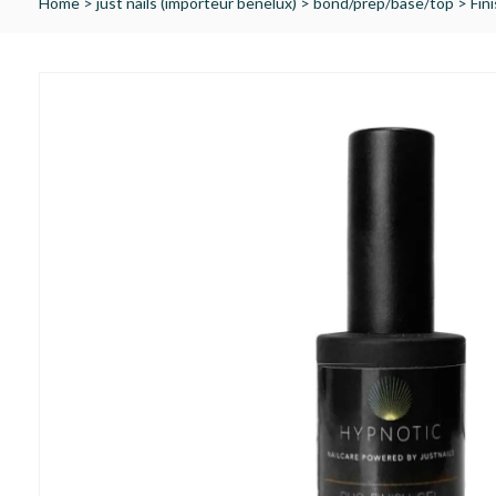
Home
>
just nails (importeur benelux)
>
bond/prep/base/top
>
Fin