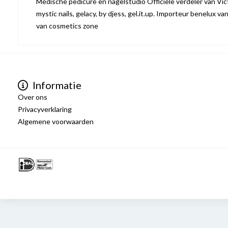
Medische pedicure en nagelstudio Officiële verdeler van Victo
mystic nails, gelacy, by djess, gel.it.up. Importeur benelux va
van cosmetics zone
Informatie
Over ons
Privacyverklaring
Algemene voorwaarden