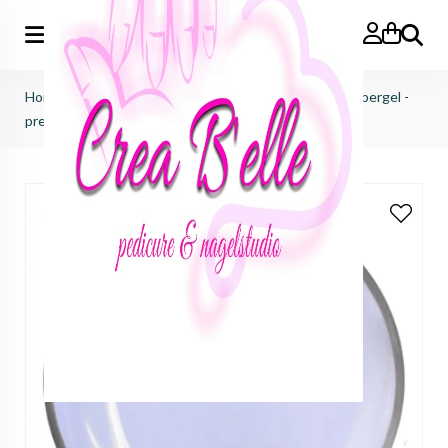
Zoeken
Home
>
just nails (importeur benelux)
>
builder gel
>
fibergel -
premium lux fibre extreme intense