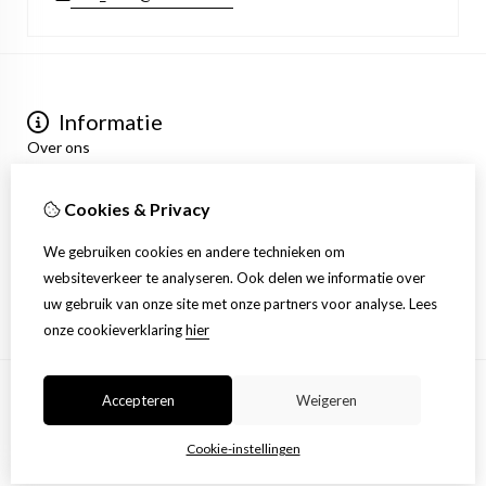
Informatie
Over ons
Privacyverklaring
Algemene voorwaarden
Cookies & Privacy
Mijn account
Inloggen
We gebruiken cookies en andere technieken om
Bestelhistorie
websiteverkeer te analyseren. Ook delen we informatie over
Verlanglijst
uw gebruik van onze site met onze partners voor analyse.
Lees
Nieuwsbrief
onze cookieverklaring
hier
Accepteren
Weigeren
© Copyright 2026 |
TSB
Cookie-instellingen