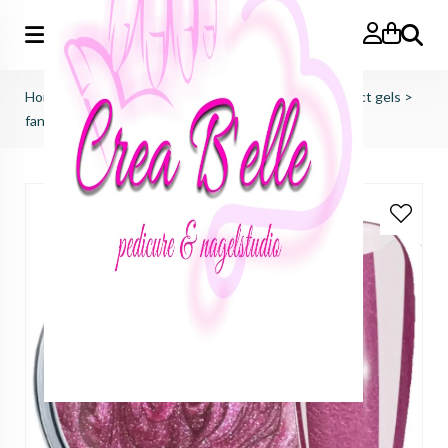
Zoeken
Home
>
just nails (importeur benelux)
>
colorgels effect gels
>
fango pink