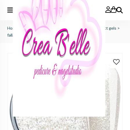
Zoeken
Home
>
just nails (importeur benelux)
>
colorgels effect gels
>
fallas