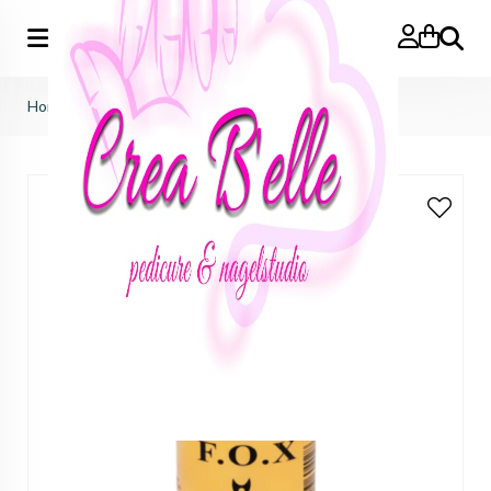
Zoeken
Home
>
f.o.x nails
>
base & top
>
F.O.X Top No Wipe