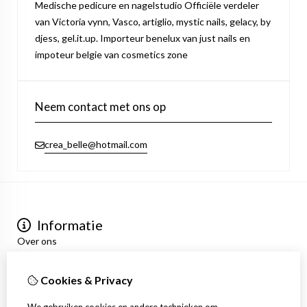
Medische pedicure en nagelstudio Officiële verdeler
van Victoria vynn, Vasco, artiglio, mystic nails, gelacy, by
djess, gel.it.up. Importeur benelux van just nails en
impoteur belgie van cosmetics zone
Neem contact met ons op
crea_belle@hotmail.com
Informatie
Over ons
Privacyverklaring
Algemene voorwaarden
Cookies & Privacy
Mijn account
Inloggen