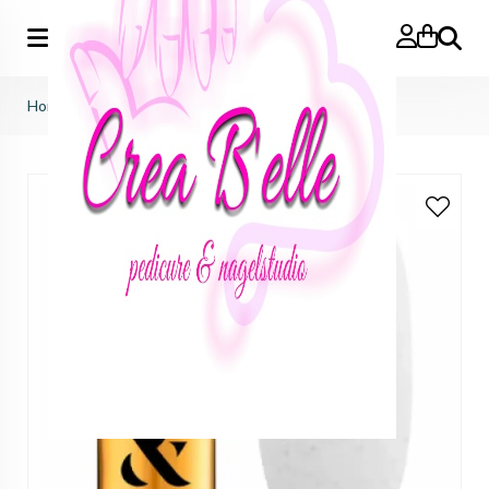
Zoeken
Home
>
F.O.X Party 001