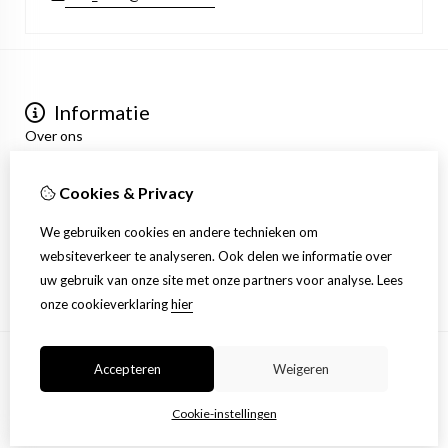
Informatie
Over ons
Privacyverklaring
Algemene voorwaarden
Cookies & Privacy
Mijn account
Inloggen
We gebruiken cookies en andere technieken om
Bestelhistorie
websiteverkeer te analyseren. Ook delen we informatie over
Verlanglijst
uw gebruik van onze site met onze partners voor analyse.
Lees
Nieuwsbrief
onze cookieverklaring
hier
Accepteren
Weigeren
© Copyright 2026 |
TSB
Cookie-instellingen