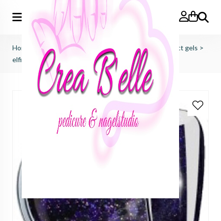
Zoeken
Home
>
just nails (importeur benelux)
>
colorgels effect gels
>
elfie