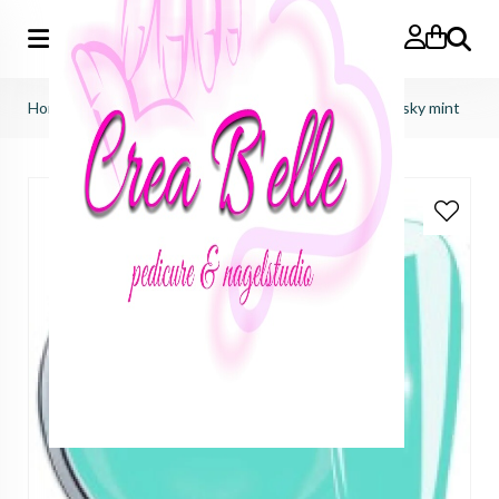
Zoeken
Home
>
just nails (importeur benelux)
>
colorgels
>
dusky mint