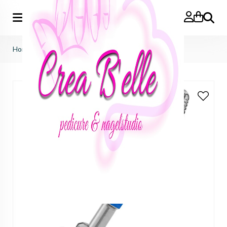
Zoeken
Home
>
Drill Bit Carbide Cyclone 7mm