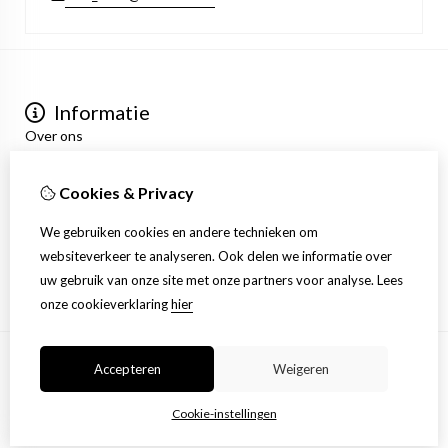
Informatie
Over ons
Privacyverklaring
Algemene voorwaarden
Cookies & Privacy
Mijn account
Inloggen
We gebruiken cookies en andere technieken om
Bestelhistorie
websiteverkeer te analyseren. Ook delen we informatie over
Verlanglijst
uw gebruik van onze site met onze partners voor analyse.
Lees
Nieuwsbrief
onze cookieverklaring
hier
Accepteren
Weigeren
© Copyright 2026 |
TSB
Cookie-instellingen