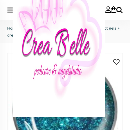
Zoeken
Home
>
just nails (importeur benelux)
>
colorgels effect gels
>
dreamland