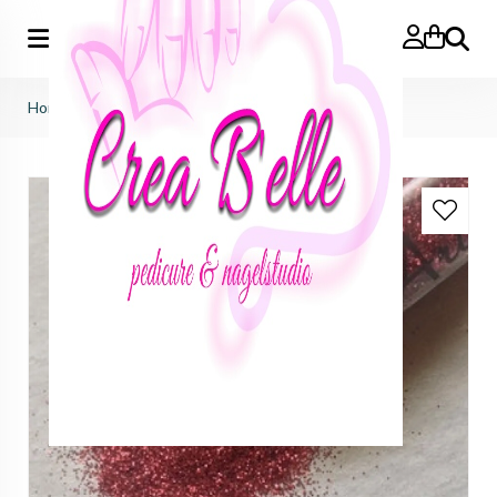
Zoeken
Home
>
afprijzingen
>
sale artiglio glitters
>
Diana