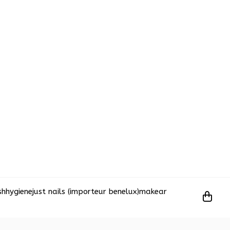
sh
hygiene
just nails (importeur benelux)
makear