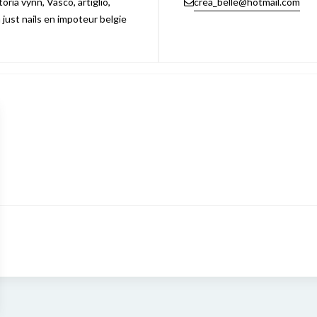
ria vynn, Vasco, artiglio,
crea_belle@hotmail.com
n just nails en impoteur belgie