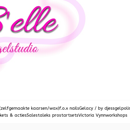
(zelfgemaakte kaarsen/wax)
f.o.x nails
Gelacy / by djess
gelpoli
ets & acties
Sale
staleks pro
startsets
Victoria Vynn
workshops