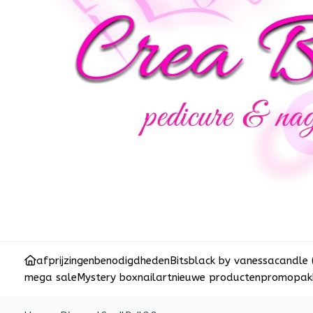
afprijzingen
benodigdheden
Bits
black by vanessa
candle 
mega sale
Mystery box
nailart
nieuwe producten
promopakk