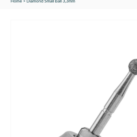
Home
>
Diamond Small Ball 3,3mm