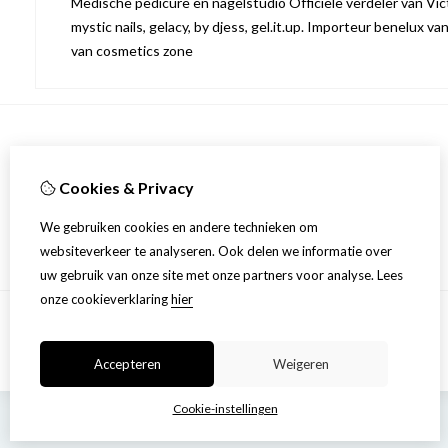
Medische pedicure en nagelstudio Officiële verdeler van Victo
mystic nails, gelacy, by djess, gel.it.up. Importeur benelux va
van cosmetics zone
Informatie
Cookies & Privacy
Over ons
Privacyverklaring
We gebruiken cookies en andere technieken om
Algemene voorwaarden
websiteverkeer te analyseren. Ook delen we informatie over
uw gebruik van onze site met onze partners voor analyse.
Lees
onze cookieverklaring
hier
Accepteren
Weigeren
Cookie-instellingen