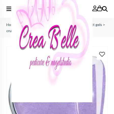
Zoeken
Home
>
just nails (importeur benelux)
>
colorgels effect gels
>
crush on cupid