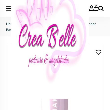
Zoeken
Home
>
makear
>
rubberbase
>
CRB10 Light Pink - Rubber
Base