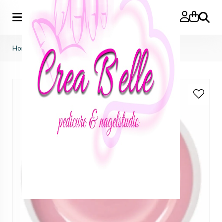
Zoeken
Home
>
cover gel 30ml