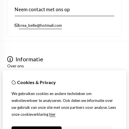
Neem contact met ons op
crea_belle@hotmail.com
Informatie
Over ons
Privacyverklaring
Algemene voorwaarden
Cookies & Privacy
Mijn account
Inloggen
We gebruiken cookies en andere technieken om
Bestelhistorie
websiteverkeer te analyseren. Ook delen we informatie over
Verlanglijst
uw gebruik van onze site met onze partners voor analyse.
Lees
Nieuwsbrief
onze cookieverklaring
hier