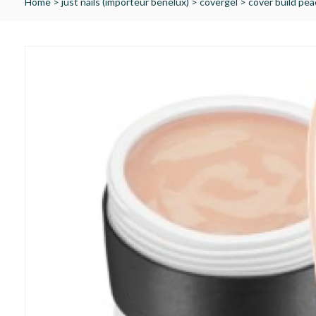
Home
>
just nails (importeur benelux)
>
covergel
>
cover build pe