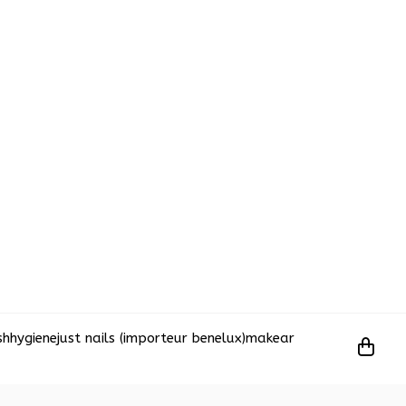
sh
hygiene
just nails (importeur benelux)
makear