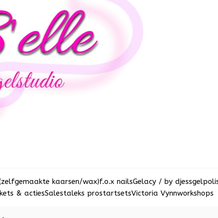
(zelfgemaakte kaarsen/wax)
f.o.x nails
Gelacy / by djess
gelpoli
ets & acties
Sale
staleks pro
startsets
Victoria Vynn
workshops