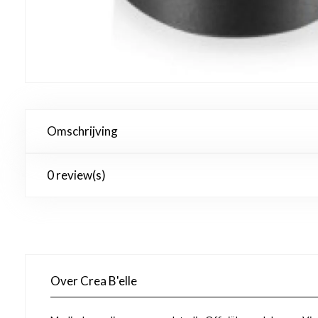
Omschrijving
0 review(s)
Over Crea B'elle