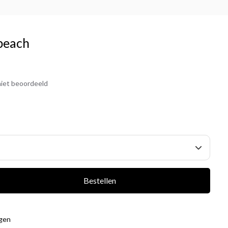
 peach
iet beoordeeld
Bestellen
agen