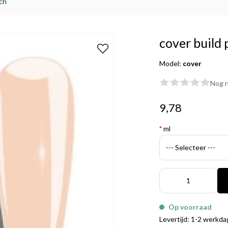
ach
cover build
Model:
cover
Nog n
9,78
*
ml
Op voorraad
Levertijd: 1-2 werkd