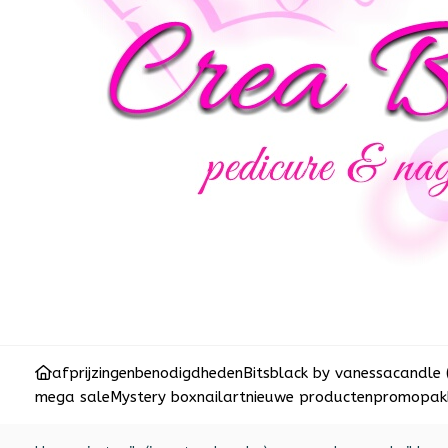
afprijzingen
benodigdheden
Bits
black by vanessa
candle 
mega sale
Mystery box
nailart
nieuwe producten
promopakk