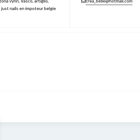
ria vynn, Vasco, artiglio,
crea_belle@hotmail.com
n just nails en impoteur belgie